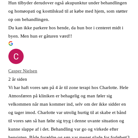
Hun tilbyder derudover også akupunktur under behandlingen
og homøopati og kosttilskud til at købe med hjem, som støtter
op om behandlingen.
Du kan ikke parkere hos hende, da hun bor i centeret midt i
byen. Men hun er gåturen værd!!
Casper Nielsen
2 år siden
Vi har haft vores søn på 4 år til zone terapi hos Charlotte. Hele
Atmosfæren på kliniken er behagelig og man føler sig
velkommen når man kommer ind, selv om der ikke sidder en
og tager imod. Charlotte var utrolig hurtig til at skabe et bånd
til vores søn så han følte sig tryg i denne uvante situation og
kunne slappe af i det. Behandling var go og virkede efter
hensigten. Både forældre og søn var meget glade for forløbet(3